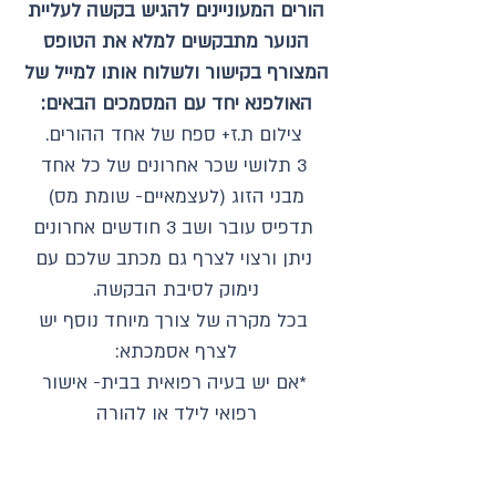
הורים המעוניינים להגיש בקשה לעליית
הנוער מתבקשים למלא את הטופס
המצורף בקישור ולשלוח אותו למייל של
האולפנא יחד עם המסמכים הבאים:
צילום ת.ז+ ספח של אחד ההורים.
3 תלושי שכר אחרונים של כל אחד
מבני הזוג (לעצמאיים- שומת מס)
תדפיס עובר ושב 3 חודשים אחרונים
ניתן ורצוי לצרף גם מכתב שלכם עם
נימוק לסיבת הבקשה.
בכל מקרה של צורך מיוחד נוסף יש
לצרף אסמכתא:
*אם יש בעיה רפואית בבית- אישור
רפואי לילד או להורה
*למקבלי קצבאות- אישור מביטוח לאומי
*אישור על חובות כספיים אם יש